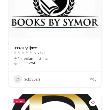
BooksBySijmor
0.0
(0)
Rotterdam, nvt, nvt
0616887261
Schrijvers
10
POPULAR