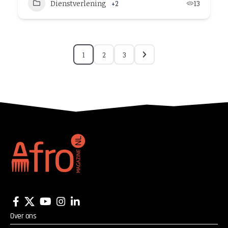
Dienstverlening
+2
13
1
2
3
Over ons