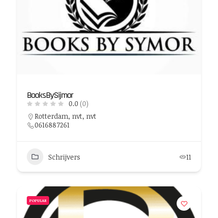
BooksBySijmor
0.0
(0)
Rotterdam, nvt, nvt
0616887261
Schrijvers
11
POPULAR