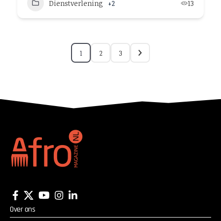
Dienstverlening
+2
13
1
2
3
Over ons