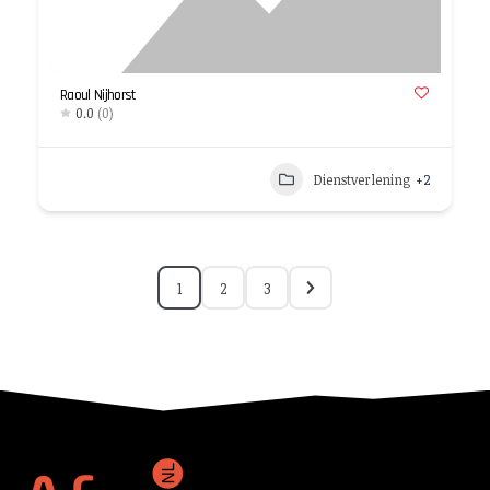
Raoul Nijhorst
0.0
(0)
Dienstverlening
+2
1
2
3