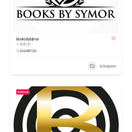
BooksBySijmor
0.0
(0)
0616887261
Schrijvers
POPULAR