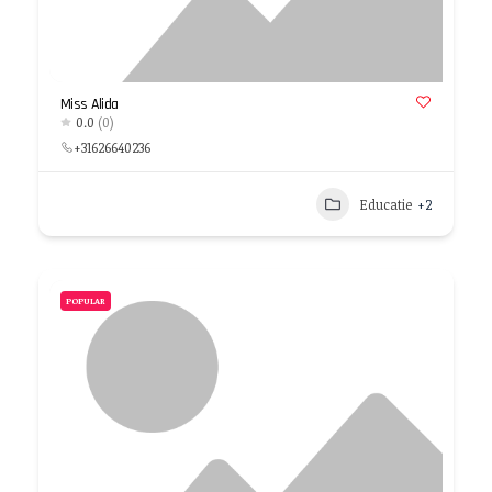
Miss Alida
0.0
(0)
+31626640236
Educatie
+2
POPULAR