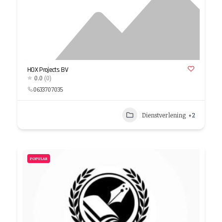
HOX Projects BV
0.0
(0)
0633707035
Dienstverlening
+2
POPULAR