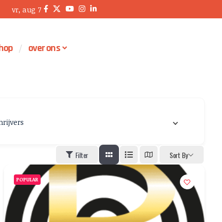
vr, aug 7
hop
over ons
hrijvers
Filter
Sort By
POPULAR