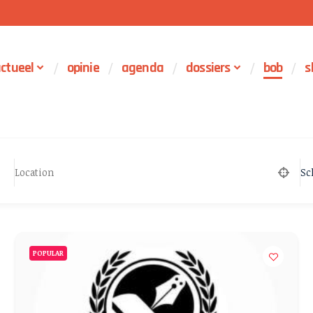
ctueel
opinie
agenda
dossiers
bob
s
Sc
POPULAR