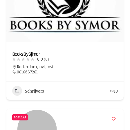
BooksBySijmor
0.0
(0)
Rotterdam, nvt, nvt
0616887261
Schrijvers
10
POPULAR