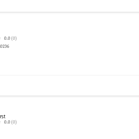
0.0
(0)
40236
rst
0.0
(0)