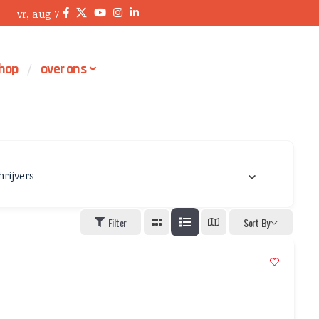
vr, aug 7
hop
over ons
hrijvers
Filter
Sort By