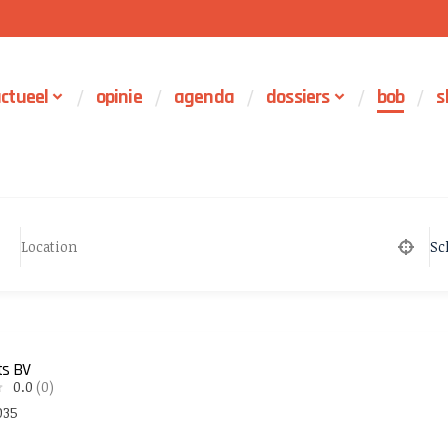
ctueel
opinie
agenda
dossiers
bob
s
Sc
ts BV
0.0
(0)
035