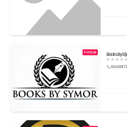
POPULAR
BooksBySi
0616887