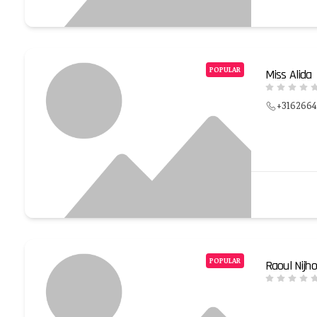
POPULAR
Miss Alida
+316266
POPULAR
Raoul Nijho