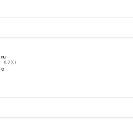
jmor
0.0
(0)
261